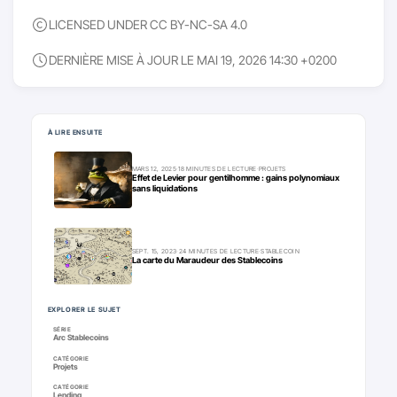
LICENSED UNDER CC BY-NC-SA 4.0
DERNIÈRE MISE À JOUR LE MAI 19, 2026 14:30 +0200
Pour aller plus loin
À LIRE ENSUITE
MARS 12, 2025
·
18 MINUTES DE LECTURE
·
PROJETS
Effet de Levier pour gentilhomme : gains polynomiaux
sans liquidations
SEPT. 15, 2023
·
24 MINUTES DE LECTURE
·
STABLECOIN
La carte du Maraudeur des Stablecoins
EXPLORER LE SUJET
SÉRIE
Arc Stablecoins
CATÉGORIE
Projets
CATÉGORIE
Lending