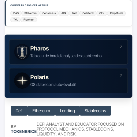
CONCEPTS DANS CET ARTICLE
DAO
Stablecoin
Consensus
APR
Prêt
Collatéral
CEX
Perpétuels
TVL
Flywheel
Pharos
Tableau de bord d'analyse des stablecoins
Polaris
OS stablecoin auto-évolutif
Defi
Ethereum
Lending
Stablecoins
DEFI ANALYST AND EDUCATOR FOCUSED ON
BY
PROTOCOL MECHANICS, STABLECOINS,
TOKENBRICE
LIQUIDITY, AND RISK.