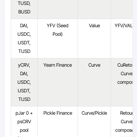
TUSD,
BUSD
DAI,
YFV (Seed
Value
YFV/VALU
USDC,
Pool)
USDT,
TUSD
yCRV,
Yearn Finance
Curve
CuRetour
DAI,
Curve
USDC,
composé
USDT,
TUSD
pJar 0 +
Pickle Finance
Curve/Pickle
Retour
psCRV
Curve
pool
composé 