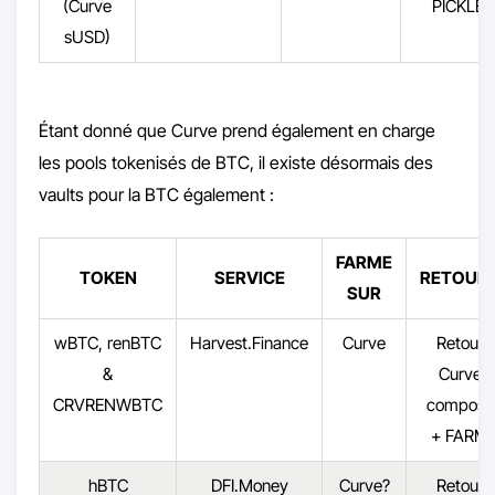
(Curve
PICKLE
sUSD)
Étant donné que Curve prend également en charge
les pools tokenisés de BTC, il existe désormais des
vaults pour la BTC également :
FARME
TOKEN
SERVICE
RETOUR
SUR
wBTC, renBTC
Harvest.Finance
Curve
Retour
&
Curve
CRVRENWBTC
composé
+ FARM
hBTC
DFI.Money
Curve?
Retour