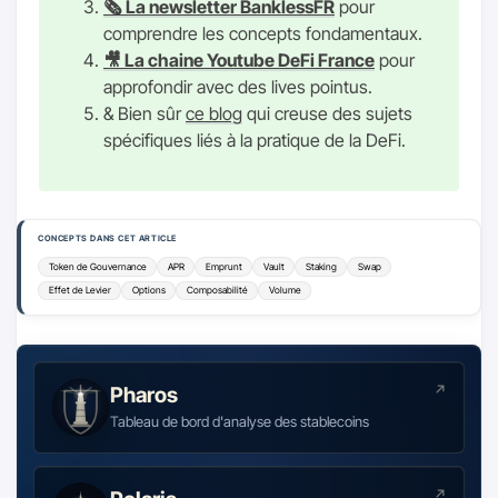
🗞 La newsletter BanklessFR
pour
comprendre les concepts fondamentaux.
🎥 La chaine Youtube DeFi France
pour
approfondir avec des lives pointus.
& Bien sûr
ce blog
qui creuse des sujets
spécifiques liés à la pratique de la DeFi.
CONCEPTS DANS CET ARTICLE
Token de Gouvernance
APR
Emprunt
Vault
Staking
Swap
Effet de Levier
Options
Composabilité
Volume
Pharos
Tableau de bord d'analyse des stablecoins