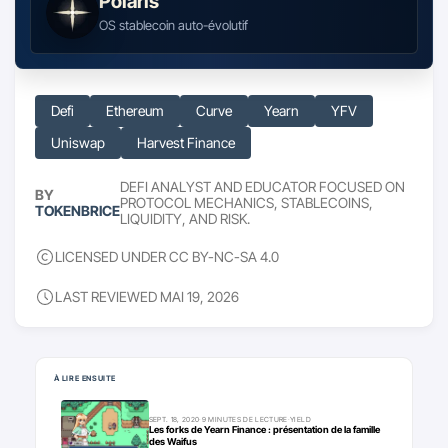
Polaris
OS stablecoin auto-évolutif
Defi
Ethereum
Curve
Yearn
YFV
Uniswap
Harvest Finance
DEFI ANALYST AND EDUCATOR FOCUSED ON
BY
PROTOCOL MECHANICS, STABLECOINS,
TOKENBRICE
LIQUIDITY, AND RISK.
LICENSED UNDER CC BY-NC-SA 4.0
LAST REVIEWED MAI 19, 2026
Pour aller plus loin
À LIRE ENSUITE
SEPT. 18, 2020
·
9 MINUTES DE LECTURE
·
YIELD
Les forks de Yearn Finance : présentation de la famille
des Waifus