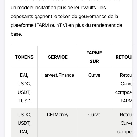
un modèle incitatif en plus de leur vaults : les
déposants gagnent le token de gouvernance de la
plateforme (FARM ou YFV) en plus du rendement de
base.
FARME
TOKENS
SERVICE
RETOUR
SUR
DAI,
Harvest.Finance
Curve
Retour
USDC,
Curve
USDT,
composé 
TUSD
FARM
USDC,
DFI.Money
Curve
Retour
USDT,
Curve
DAI,
composé