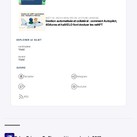
AOÛT 14, 2025
·
6 MINUTES DE LECTURE
·
LENDING
Gestion automatisée et collatéral : comment Autopilot,
40Acres et haiVELO font évoluer les veNFT
EXPLORER LE SUJET
CATÉGORIE
Yield
GUIDE
Yield
SUIVRE
farcaster
telegram
X
Youtube
RSS