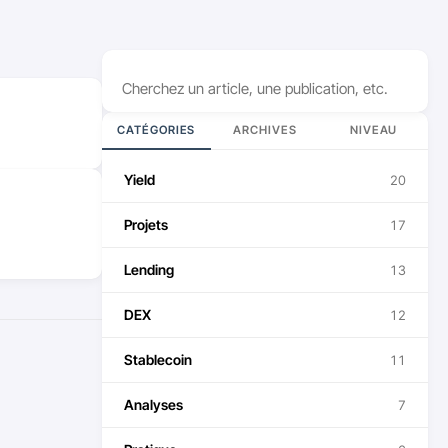
Rechercher
CATÉGORIES
ARCHIVES
NIVEAU
Yield
20
Projets
17
Lending
13
DEX
12
Stablecoin
11
Analyses
7