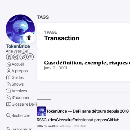
TAGS
1 PAGE
🐜
Transaction
TokenBrice
Analyses DeFi
Gas: définition, exemple, risques 
Accueil
janv. 01, 0001
A propos
Guides
Shows
Archives
S'abonner
Glossaire DeFi
TokenBrice — DeFi sans détours depuis 2018
Recherche
RSS
Guides
Glossaire
Émissions
À propos
GitHub
CC BY-NC-SA 4.0
Built with Hugo · Theme Stack