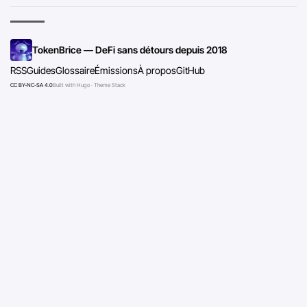
TokenBrice — DeFi sans détours depuis 2018
RSS
Guides
Glossaire
Émissions
À propos
GitHub
CC BY-NC-SA 4.0
Built with Hugo · Theme Stack