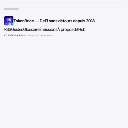
TokenBrice — DeFi sans détours depuis 2018
RSS
Guides
Glossaire
Émissions
À propos
GitHub
CC BY-NC-SA 4.0
Built with Hugo · Theme Stack