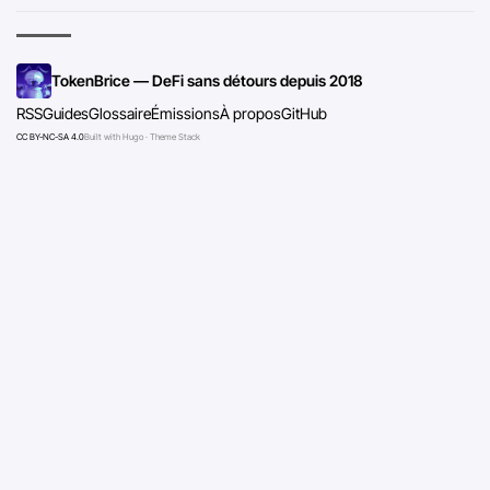
TokenBrice — DeFi sans détours depuis 2018
RSS
Guides
Glossaire
Émissions
À propos
GitHub
CC BY-NC-SA 4.0
Built with Hugo · Theme Stack