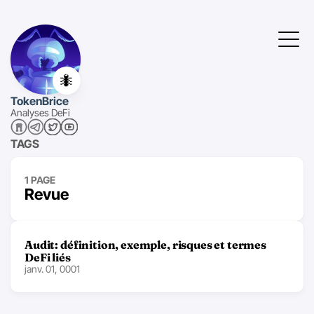
🐜
TokenBrice
Analyses DeFi
TAGS
1 PAGE
Revue
Audit: définition, exemple, risques et termes
DeFi liés
janv. 01, 0001