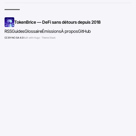
TokenBrice — DeFi sans détours depuis 2018
RSS
Guides
Glossaire
Émissions
À propos
GitHub
CC BY-NC-SA 4.0
Built with Hugo · Theme Stack