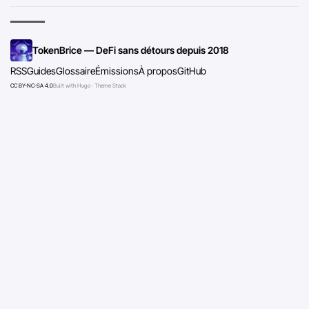
TokenBrice — DeFi sans détours depuis 2018
RSS
Guides
Glossaire
Émissions
À propos
GitHub
CC BY-NC-SA 4.0
Built with Hugo · Theme Stack