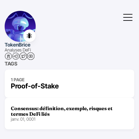
🐜
TokenBrice
Analyses DeFi
TAGS
1 PAGE
Proof-of-Stake
Consensus: définition, exemple, risques et
termes DeFi liés
janv. 01, 0001