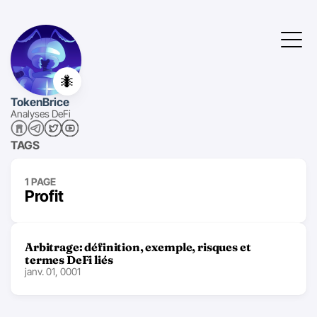
🐜
TokenBrice
Analyses DeFi
TAGS
1 PAGE
Profit
Arbitrage: définition, exemple, risques et
termes DeFi liés
janv. 01, 0001