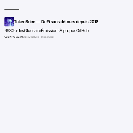
TokenBrice — DeFi sans détours depuis 2018
RSS
Guides
Glossaire
Émissions
À propos
GitHub
CC BY-NC-SA 4.0
Built with Hugo · Theme Stack