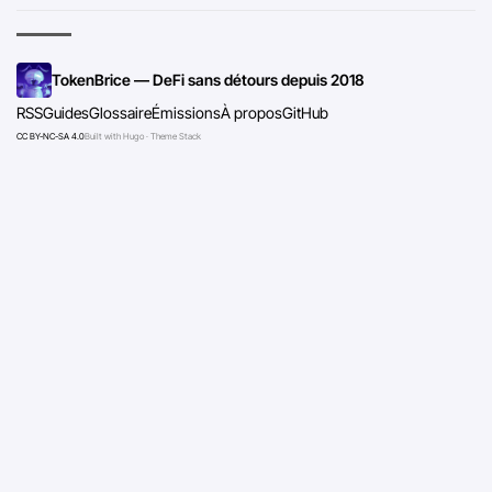
TokenBrice — DeFi sans détours depuis 2018
RSS
Guides
Glossaire
Émissions
À propos
GitHub
CC BY-NC-SA 4.0
Built with Hugo · Theme Stack