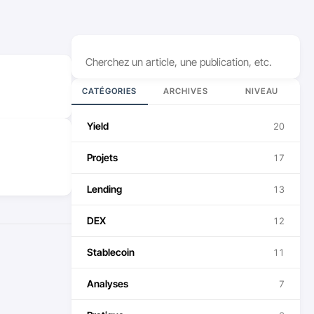
Rechercher
CATÉGORIES
ARCHIVES
NIVEAU
Yield
20
Projets
17
Lending
13
DEX
12
Stablecoin
11
Analyses
7