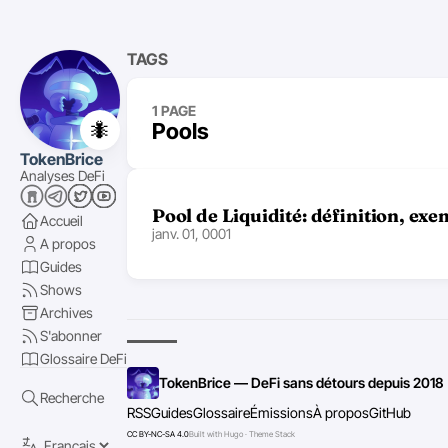
TAGS
1 PAGE
🐜
Pools
TokenBrice
Analyses DeFi
Pool de Liquidité: définition, exe
Accueil
janv. 01, 0001
A propos
Guides
Shows
Archives
S'abonner
Glossaire DeFi
TokenBrice — DeFi sans détours depuis 2018
Recherche
RSS
Guides
Glossaire
Émissions
À propos
GitHub
CC BY-NC-SA 4.0
Built with Hugo · Theme Stack