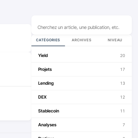
Rechercher
CATÉGORIES
ARCHIVES
NIVEAU
Yield
20
Projets
17
Lending
13
DEX
12
Stablecoin
11
Analyses
7