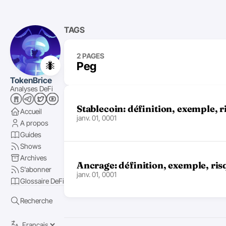
TAGS
2 PAGES
🐜
Peg
TokenBrice
Analyses DeFi
Stablecoin: définition, exemple, r
Accueil
janv. 01, 0001
A propos
Guides
Shows
Archives
Ancrage: définition, exemple, risq
S'abonner
janv. 01, 0001
Glossaire DeFi
Recherche