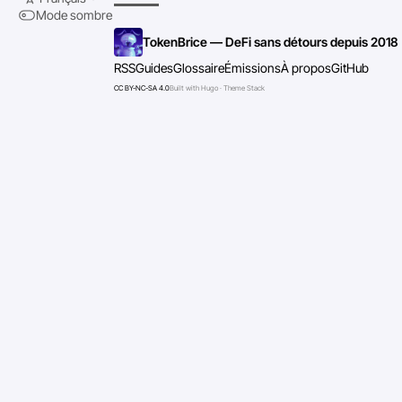
Mode sombre
TokenBrice — DeFi sans détours depuis 2018
RSS
Guides
Glossaire
Émissions
À propos
GitHub
CC BY-NC-SA 4.0
Built with Hugo · Theme Stack