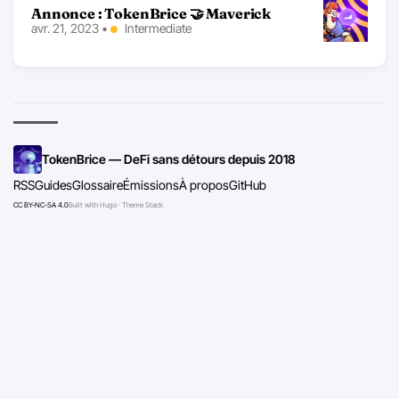
Annonce : TokenBrice 🤝 Maverick
avr. 21, 2023
•
Intermediate
TokenBrice — DeFi sans détours depuis 2018
RSS
Guides
Glossaire
Émissions
À propos
GitHub
CC BY-NC-SA 4.0
Built with Hugo · Theme Stack