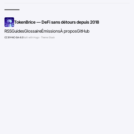
TokenBrice — DeFi sans détours depuis 2018
RSS
Guides
Glossaire
Émissions
À propos
GitHub
CC BY-NC-SA 4.0
Built with Hugo · Theme Stack