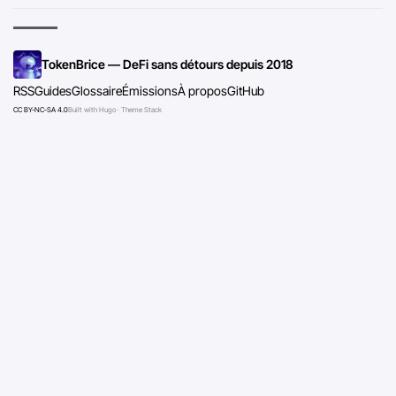
TokenBrice — DeFi sans détours depuis 2018
RSS
Guides
Glossaire
Émissions
À propos
GitHub
CC BY-NC-SA 4.0
Built with Hugo · Theme Stack