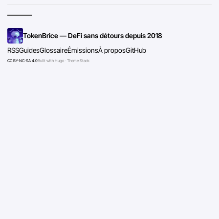
TokenBrice — DeFi sans détours depuis 2018
RSS
Guides
Glossaire
Émissions
À propos
GitHub
CC BY-NC-SA 4.0
Built with Hugo · Theme Stack