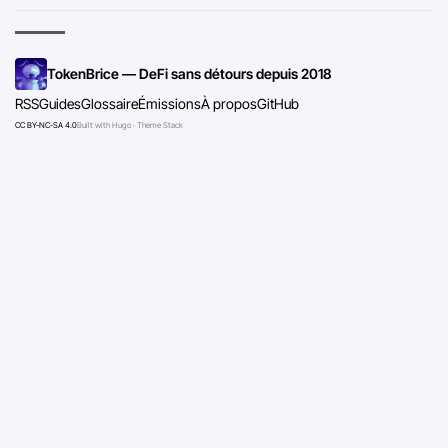
TokenBrice — DeFi sans détours depuis 2018
RSS
Guides
Glossaire
Émissions
À propos
GitHub
CC BY-NC-SA 4.0
Built with Hugo · Theme Stack