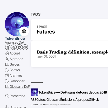
TAGS
1 PAGE
🐜
Futures
TokenBrice
Analyses DeFi
Basis Trading: définition, exemple
Accueil
janv. 01, 0001
A propos
Guides
Shows
Archives
S'abonner
Glossaire DeFi
TokenBrice — DeFi sans détours depuis 2018
Recherche
RSS
Guides
Glossaire
Émissions
À propos
GitHub
CC BY-NC-SA 4.0
Built with Hugo · Theme Stack