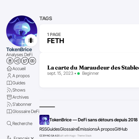
TAGS
1 PAGE
🐜
FETH
TokenBrice
Analyses DeFi
La carte du Maraudeur des Stable
Accueil
sept. 15, 2023
•
Beginner
A propos
Guides
Shows
Archives
S'abonner
Glossaire DeFi
TokenBrice — DeFi sans détours depuis 2018
Recherche
RSS
Guides
Glossaire
Émissions
À propos
GitHub
CC BY-NC-SA 4.0
Built with Hugo · Theme Stack