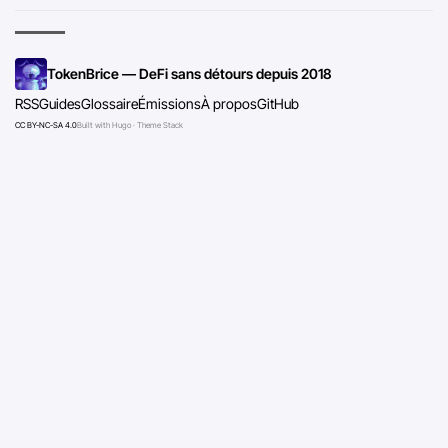
TokenBrice — DeFi sans détours depuis 2018
RSS
Guides
Glossaire
Émissions
À propos
GitHub
CC BY-NC-SA 4.0
Built with Hugo · Theme Stack