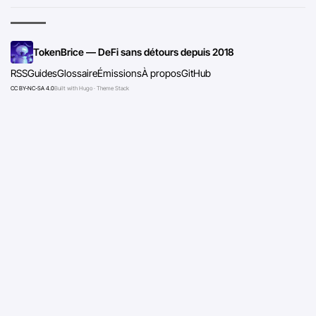
TokenBrice — DeFi sans détours depuis 2018
RSS
Guides
Glossaire
Émissions
À propos
GitHub
CC BY-NC-SA 4.0
Built with Hugo · Theme Stack