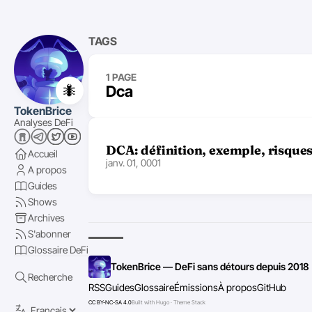
TAGS
1 PAGE
🐜
Dca
TokenBrice
Analyses DeFi
DCA: définition, exemple, risques
Accueil
janv. 01, 0001
A propos
Guides
Shows
Archives
S'abonner
Glossaire DeFi
TokenBrice — DeFi sans détours depuis 2018
Recherche
RSS
Guides
Glossaire
Émissions
À propos
GitHub
CC BY-NC-SA 4.0
Built with Hugo · Theme Stack