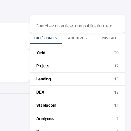
Rechercher
CATÉGORIES
ARCHIVES
NIVEAU
Yield
20
Projets
17
Lending
13
DEX
12
Stablecoin
11
Analyses
7