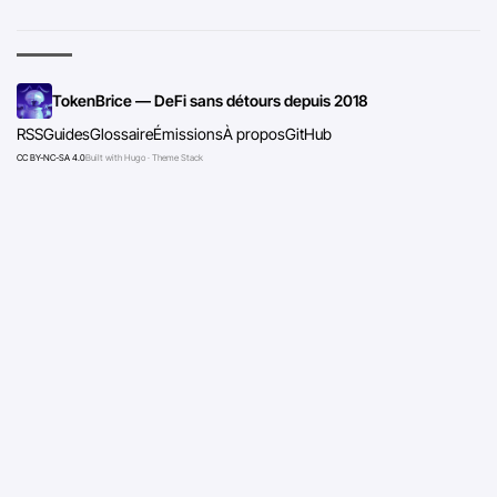
TokenBrice — DeFi sans détours depuis 2018
RSS
Guides
Glossaire
Émissions
À propos
GitHub
CC BY-NC-SA 4.0
Built with Hugo · Theme Stack