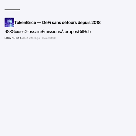
TokenBrice — DeFi sans détours depuis 2018
RSS
Guides
Glossaire
Émissions
À propos
GitHub
CC BY-NC-SA 4.0
Built with Hugo · Theme Stack