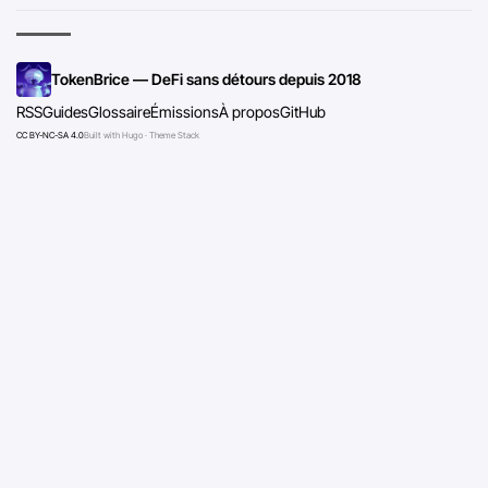
TokenBrice — DeFi sans détours depuis 2018
RSS
Guides
Glossaire
Émissions
À propos
GitHub
CC BY-NC-SA 4.0
Built with Hugo · Theme Stack