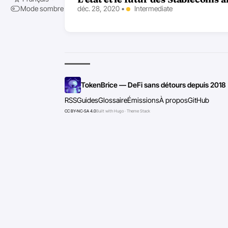
déc. 28, 2020
•
Intermediate
Mode sombre
TokenBrice — DeFi sans détours depuis 2018
RSS
Guides
Glossaire
Émissions
À propos
GitHub
CC BY-NC-SA 4.0
Built with Hugo · Theme Stack