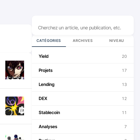
Rechercher
CATÉGORIES
ARCHIVES
NIVEAU
Yield
20
Projets
17
Lending
13
DEX
12
Stablecoin
11
Analyses
7