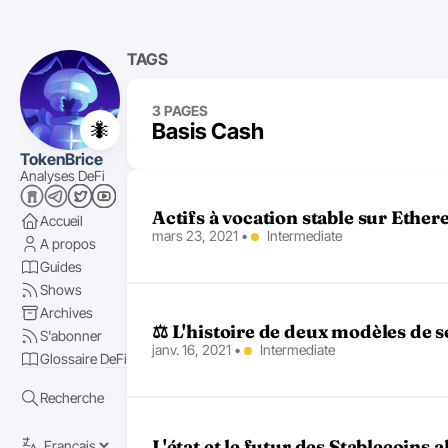
TAGS
3 PAGES
🐜
Basis Cash
TokenBrice
Analyses DeFi
Actifs à vocation stable sur Ether
Accueil
mars 23, 2021
•
Intermediate
A propos
Guides
Shows
Archives
⚖ L'histoire de deux modèles de s
S'abonner
janv. 16, 2021
•
Intermediate
Glossaire DeFi
Recherche
L'état et le futur des Stablecoins