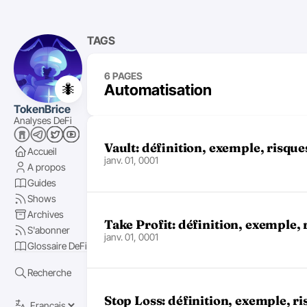
TAGS
6 PAGES
🐜
Automatisation
TokenBrice
Analyses DeFi
Vault: définition, exemple, risque
Accueil
janv. 01, 0001
A propos
Guides
Shows
Archives
Take Profit: définition, exemple, 
S'abonner
janv. 01, 0001
Glossaire DeFi
Recherche
Stop Loss: définition, exemple, ri