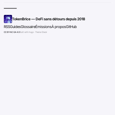
TokenBrice — DeFi sans détours depuis 2018
RSS
Guides
Glossaire
Émissions
À propos
GitHub
CC BY-NC-SA 4.0
Built with Hugo · Theme Stack