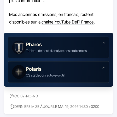
plus d’informations.
Mes anciennes émissions, en francais, restent
disponibles sur la
chaine YouTube DeFi France
.
Pharos
Tableau de bord d'analyse des stablecoins
Polaris
OS stablecoin auto-évolutif
CC BY-NC-ND
DERNIÈRE MISE À JOUR LE MAI 19, 2026 14:30 +0200