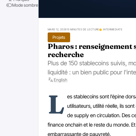
Mode sombre
MARS 12, 2026
13 MINUTES DE LECTURE
INTERMEDIATE
Projets
Pharos : renseignement s
recherche
Plus de 150 stablecoins suivis, mo
liquidité : un bien public pour l'int
English
L
es stablecoins sont l’épine dor
utilisateurs, utilité réelle, ils 
de supply en circulation. Des ce
finance onchain et le reste du monde. Et 
embarrassante de pauvreté.