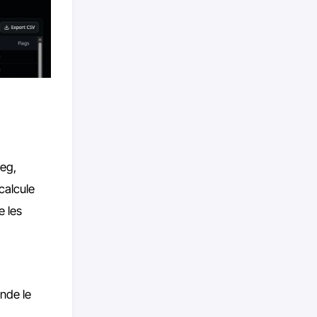
peg,
calcule
e les
onde le