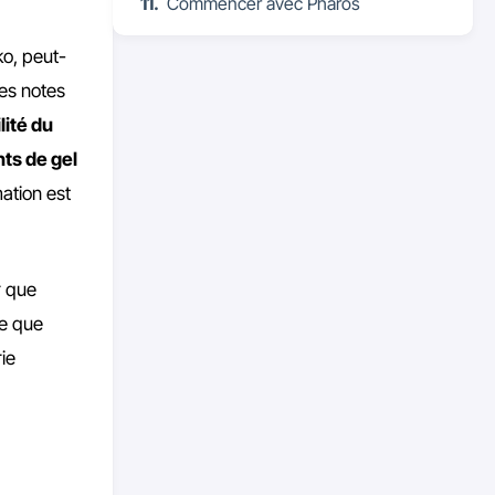
Commencer avec Pharos
ko, peut-
tes notes
lité du
nts de gel
ation est
r que
ce que
ie