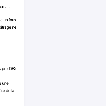
chemar.
re un faux
bitrage ne
s prix DEX
ge une
te de la