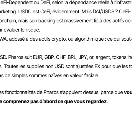
CeFi-Dependent ou DeFi, selon la dépendance réelle à l’infrast
f marketing. USDC est CeFi, évidemment. Mais DAI/USDS ? CeFi-
nchain, mais son backing est massivement lié à des actifs cen
ur évaluer le risque.
A, adossé à des actifs crypto, ou algorithmique : ce qui souti
SD. Pharos suit EUR, GBP, CHF, BRL, JPY, or, argent, tokens i
 Toutes les supplies non USD sont ajustées FX pour que les t
 pas de simples sommes naïves en valeur faciale.
les fonctionnalités de Pharos s’appuient dessus, parce que
vou
 ne comprenez pas d’abord ce que vous regardez
.