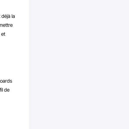
 déjà la
mettre
 et
boards
il de