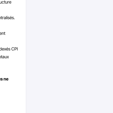
ructure
tralisés.
ent
ndexés CPI
otaux
s ne