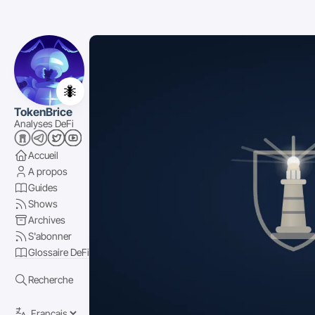
🐜
TokenBrice
Analyses DeFi
Accueil
A propos
Guides
Shows
Archives
S'abonner
Glossaire DeFi
Recherche