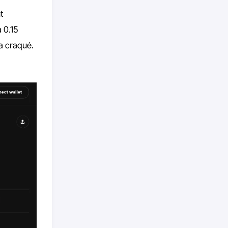
t
 0.15
’a craqué.