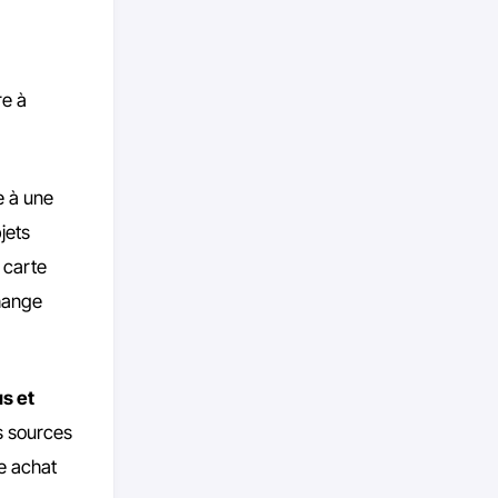
re à
e à une
jets
 carte
change
us et
es sources
e achat