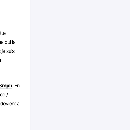
.
tte
e qui la
 je suis
e
88mph
. En
ce /
 devient à