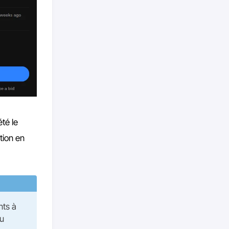
 été le
tion en
nts à
au