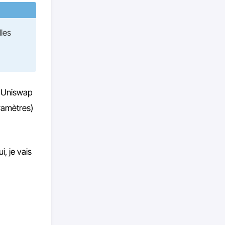
les
t Uniswap
ramètres)
, je vais