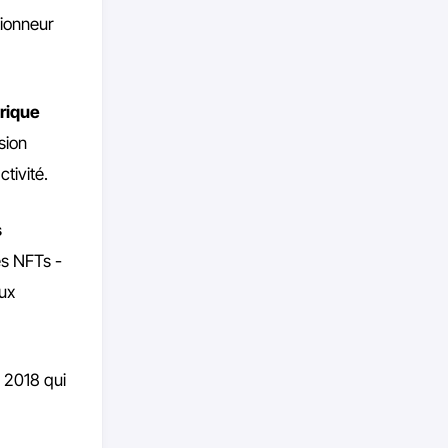
tionneur
érique
sion
tivité.
s
s NFTs -
eux
n 2018 qui