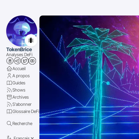
🐜
TokenBrice
Analyses DeFi
Accueil
A propos
Guides
Shows
Archives
S'abonner
Glossaire DeFi
Recherche