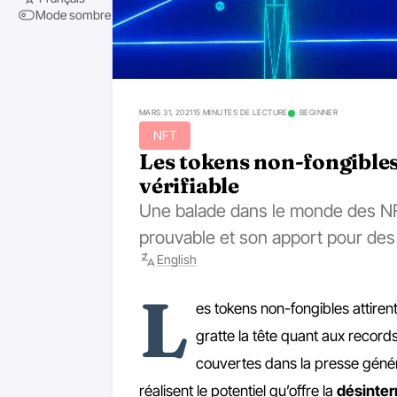
Mode sombre
MARS 31, 2021
15 MINUTES DE LECTURE
BEGINNER
NFT
Les tokens non-fongibles (
vérifiable
Une balade dans le monde des NFT
prouvable et son apport pour des 
English
L
es tokens non-fongibles attiren
gratte la tête quant aux record
couvertes dans la presse génér
réalisent le potentiel qu’offre la
désinter