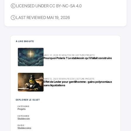
LICENSED UNDER CC BY-NC-SA 4.0
LAST REVIEWED MAI 19, 2026
Pour aller plus loin
À LIRE ENSUITE
JANV. 27, 2026
·
10 MINUTES DE LECTURE
·
PROJETS
Pourquoi Polaris ? Le stablecoin qu'il fallait construire
MARS 12, 2025
·
18 MINUTES DE LECTURE
·
PROJETS
Effet de Levier pour gentilhomme : gains polynomiaux
sans liquidations
EXPLORER LE SUJET
CATÉGORIE
Projets
CATÉGORIE
Stablecoin
GUIDE
Stablecoins