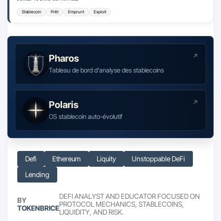
Stablecoin
Prêt
Emprunt
Exploit
Pharos
Tableau de bord d'analyse des stablecoins
Polaris
OS stablecoin auto-évolutif
Defi
Ethereum
Liquity
Unstoppable DeFi
Lending
DEFI ANALYST AND EDUCATOR FOCUSED ON
BY
PROTOCOL MECHANICS, STABLECOINS,
TOKENBRICE
LIQUIDITY, AND RISK.