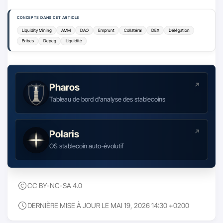
CONCEPTS DANS CET ARTICLE
Liquidity Mining
AMM
DAO
Emprunt
Collatéral
DEX
Délégation
Bribes
Depeg
Liquidité
Pharos
Tableau de bord d'analyse des stablecoins
Polaris
OS stablecoin auto-évolutif
CC BY-NC-SA 4.0
DERNIÈRE MISE À JOUR LE MAI 19, 2026 14:30 +0200