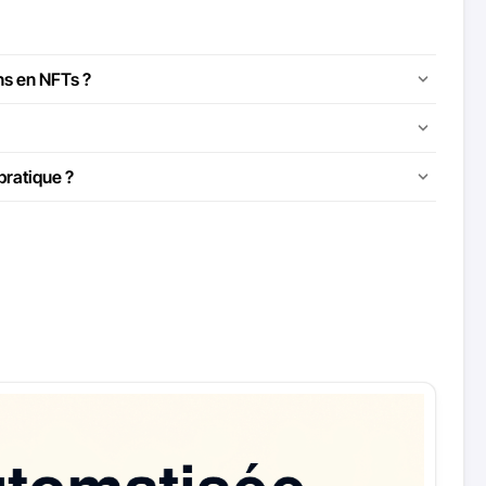
ns en NFTs ?
pratique ?