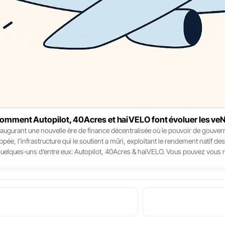
: comment Autopilot, 40Acres et haiVELO font évoluer les ve
ugurant une nouvelle ère de finance décentralisée où le pouvoir de gouver
ée, l’infrastructure qui le soutient a mûri, exploitant le rendement natif d
 quelques‑uns d’entre eux: Autopilot, 40Acres & haiVELO. Vous pouvez vous ré