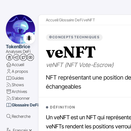
Accueil
Glossaire DeFi
veNFT
🐜
⚙️
CONCEPTS TECHNIQUES
veNFT
TokenBrice
Analyses DeFi
veNFT (NFT Vote-Escrow)
Accueil
A propos
NFT représentant une position de 
Guides
Shows
échangeables
Archives
S'abonner
Glossaire DeFi
DÉFINITION
Recherche
Un veNFT est un NFT qui représente 
veNFTs rendent les positions verrou