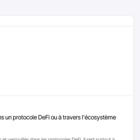
ans un protocole DeFi ou à travers l'écosystème
t verrouillés dans les protocoles DeFi. Il sert surtout à