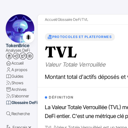
Accueil
Glossaire DeFi
TVL
🐜
PROTOCOLES ET PLATEFORMES
TVL
TokenBrice
Analyses DeFi
Accueil
Valeur Totale Verrouillée
A propos
Montant total d'actifs déposés et 
Guides
Shows
Archives
S'abonner
DÉFINITION
Glossaire DeFi
La Valeur Totale Verrouillée (TVL) m
Recherche
DeFi entier. C'est une métrique clé p
TVL (Valeur Totale Verrouillée) est un terme