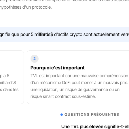
s hypothèses d'un protocole.
gnifie que pour 5 milliards$ d'actifs crypto sont actuellement verr
2
Pourquoi c'est important
ap a 5
TVL est important car une mauvaise compréhension
illiards$
d'un mécanisme DeFi peut mener à un mauvais prix,
és dans les
une liquidation, un risque de gouvernance ou un
risque smart contract sous-estimé.
QUESTIONS FRÉQUENTES
Une TVL plus élevée signifie-t-el