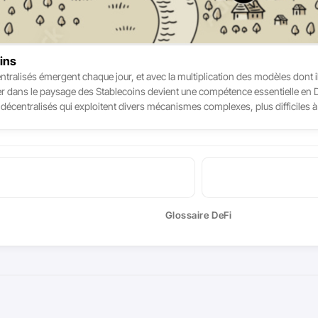
ins
alisés émergent chaque jour, et avec la multiplication des modèles dont ils
uer dans le paysage des Stablecoins devient une compétence essentielle en D
s décentralisés qui exploitent divers mécanismes complexes, plus difficiles
e m’attends pas à ce que cette tendance s’arrête de sitôt.
Glossaire DeFi