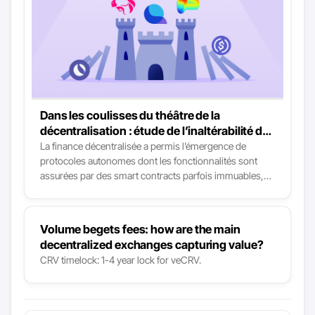
Dans les coulisses du théâtre de la
décentralisation : étude de l’inaltérabilité des
protocoles DeFi
La finance décentralisée a permis l’émergence de
protocoles autonomes dont les fonctionnalités sont
assurées par des smart contracts parfois immuables,
permettant à des individus du monde entier d’utiliser
des services financiers tout à la fois souverains,
accessibles mais aussi plus efficaces et résilients que
Volume begets fees: how are the main
ceux disponibles en finance classique. Voilà la belle
decentralized exchanges capturing value?
histoire qu’on raconte aux nouveaux arrivants pour les
CRV timelock: 1-4 year lock for veCRV.
endormir : la réalité est bien plus nuancée.
Effectivement, il y a bien une poignée de protocoles qui
correspondent à cette réalité, mais la plupart sont loin
d’être à la hauteur. Quand les taureaux sont de sortie,