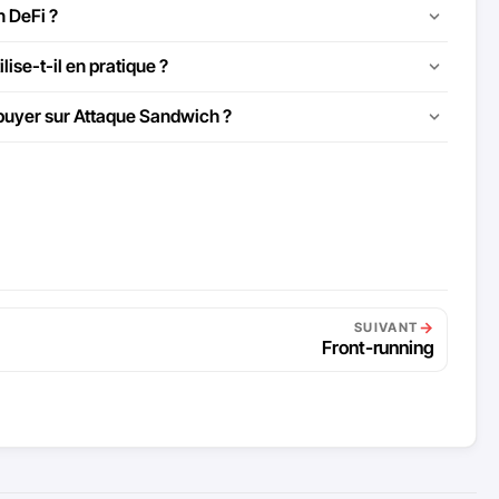
n DeFi ?
se-t-il en pratique ?
appuyer sur Attaque Sandwich ?
→
SUIVANT
Front-running