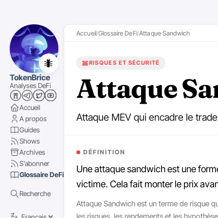
Accueil
Glossaire DeFi
Attaque Sandwich
🐜
RISQUES ET SÉCURITÉ
Attaque S
TokenBrice
Analyses DeFi
Accueil
Attaque MEV qui encadre le trade
A propos
Guides
Shows
Archives
DÉFINITION
S'abonner
Une attaque sandwich est une forme 
Glossaire DeFi
victime. Cela fait monter le prix ava
Recherche
Attaque Sandwich est un terme de risque qui
les risques, les rendements et les hypothès