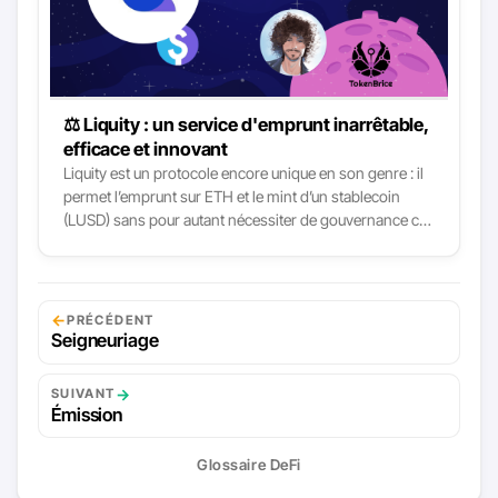
⚖️ Liquity : un service d'emprunt inarrêtable,
efficace et innovant
Liquity est un protocole encore unique en son genre : il
permet l’emprunt sur ETH et le mint d’un stablecoin
(LUSD) sans pour autant nécessiter de gouvernance ce
qui le rend “inarrêtable”. Le terme n’est pas toujours
bien compris, alors explicitons : les contrats
nécessaires à l’existence de Liquity et du LUSD ont été
déployés et comme ils n’ont pas de fonctions
←
PRÉCÉDENT
administratives, rien ne peut les arrêter tant que le
Seigneuriage
réseau Ethereum se synchronise.
→
SUIVANT
Émission
Glossaire DeFi