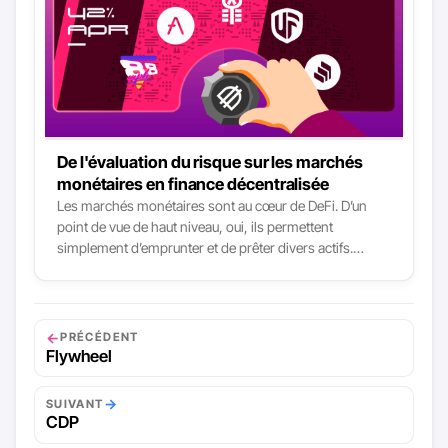
De l'évaluation du risque sur les marchés
monétaires en finance décentralisée
Les marchés monétaires sont au cœur de DeFi. D’un
point de vue de haut niveau, oui, ils permettent
simplement d’emprunter et de prêter divers actifs.
Pourtant ces fonctions sont comme les deux verbes
primitifs de DeFi à la base de presque tous les cas
d’utilisation. Il y a actuellement trois grands marchés
monétaires dans DeFi : Aave, Compound & Cream.
←
PRÉCÉDENT
Pourtant, tous les services suivants les utilisent, d’une
Flywheel
manière ou d’une autre : Yearn Finance, Curve Finance,
Alpha Finance, Harvest Finance, DeFiSaver, Saffron,
→
SUIVANT
88mph, Idle Finance, etc. Pour dire les choses
CDP
simplement - les marchés monétaires sont l’un des