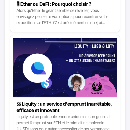
🎚 Ether ou DeFi : Pourquoi choisir ?
Alors qu’Ether le géant semble se réveiller, vous
envisagez peut-être vos options pour recentrer votre
exposition sur l’ETH. C’est précisément ce que j’ai
examiné et exécuté ces derniers temps, et c’est le
moment de partager mes retours et conseils ! En effet,
la finance décentralisée s’emballe et les rendements
sont attrayants. Cependant, même les rendements de
l’apport de liquidités (sur Stablecoins) pourraient ne pas
battre l’appréciation du prix de l’ETH une fois que son
heure sera venue. Donc, au lieu d’avoir à choisir,
pourquoi ne pas avoir les deux ?
⚖️ Liquity : un service d'emprunt inarrêtable,
efficace et innovant
Liquity est un protocole encore unique en son genre : il
permet l’emprunt sur ETH et le mint d’un stablecoin
(LUSD) sans pour autant nécessiter de gouvernance ce