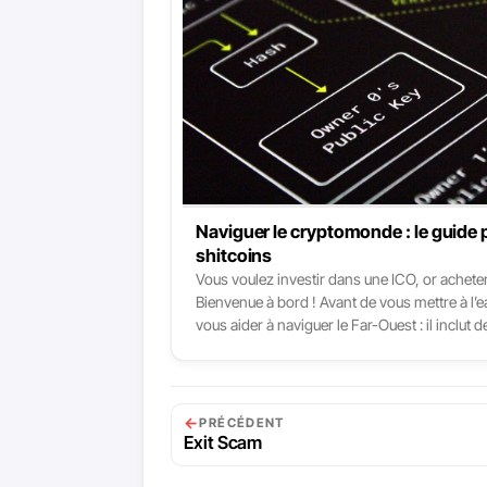
Naviguer le cryptomonde : le guide 
shitcoins
Vous voulez investir dans une ICO, or achet
Bienvenue à bord ! Avant de vous mettre à l’e
vous aider à naviguer le Far-Ouest : il inclut
projets existants. C’est en quelque sorte une
expériences (et échecs), et de mes échange
←
PRÉCÉDENT
Exit Scam