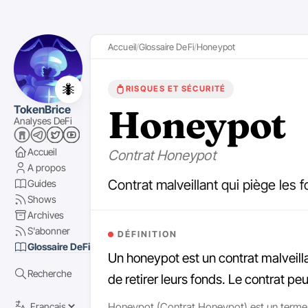
Accueil
Glossaire DeFi
Honeypot
🐜
RISQUES ET SÉCURITÉ
Honeypot
TokenBrice
Analyses DeFi
Accueil
Contrat Honeypot
A propos
Contrat malveillant qui piège les 
Guides
Shows
Archives
S'abonner
DÉFINITION
Glossaire DeFi
Un honeypot est un contrat malveill
Recherche
de retirer leurs fonds. Le contrat p
Honeypot (Contrat Honeypot) est un terme de