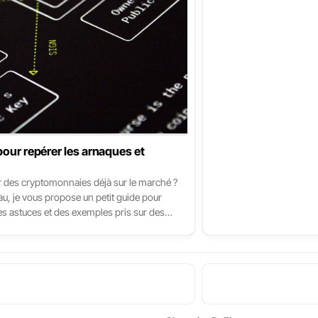
pour repérer les arnaques et
er des cryptomonnaies déjà sur le marché ?
au, je vous propose un petit guide pour
 des astuces et des exemples pris sur des
 synthèse de ce que j’ai appris de mes
s la communauté.