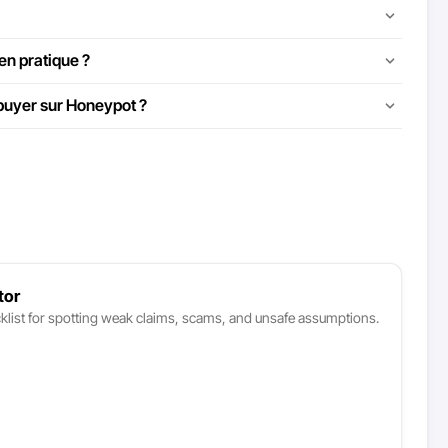
en pratique ?
ppuyer sur Honeypot ?
tor
klist for spotting weak claims, scams, and unsafe assumptions.