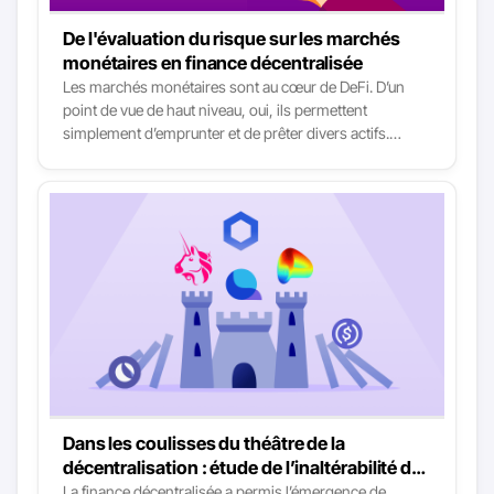
De l'évaluation du risque sur les marchés
monétaires en finance décentralisée
Les marchés monétaires sont au cœur de DeFi. D’un
point de vue de haut niveau, oui, ils permettent
simplement d’emprunter et de prêter divers actifs.
Pourtant ces fonctions sont comme les deux verbes
primitifs de DeFi à la base de presque tous les cas
d’utilisation. Il y a actuellement trois grands marchés
monétaires dans DeFi : Aave, Compound & Cream.
Pourtant, tous les services suivants les utilisent, d’une
manière ou d’une autre : Yearn Finance, Curve Finance,
Alpha Finance, Harvest Finance, DeFiSaver, Saffron,
88mph, Idle Finance, etc. Pour dire les choses
simplement - les marchés monétaires sont l’un des
niveaux de base du DeFi.
Dans les coulisses du théâtre de la
décentralisation : étude de l’inaltérabilité des
protocoles DeFi
La finance décentralisée a permis l’émergence de