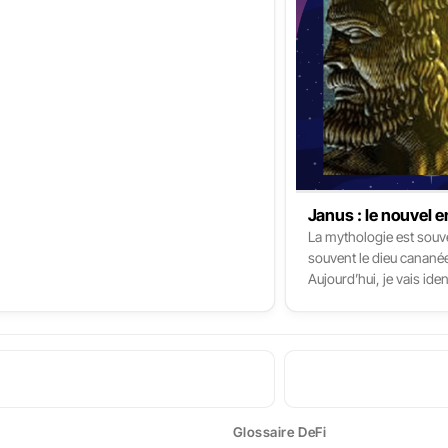
Janus : le nouvel 
La mythologie est souven
souvent le dieu canané
Aujourd’hui, je vais ide
Dans cet article, on a
protocoles DeFi qui peu
DeFi, un ennemi juré qu
Glossaire DeFi