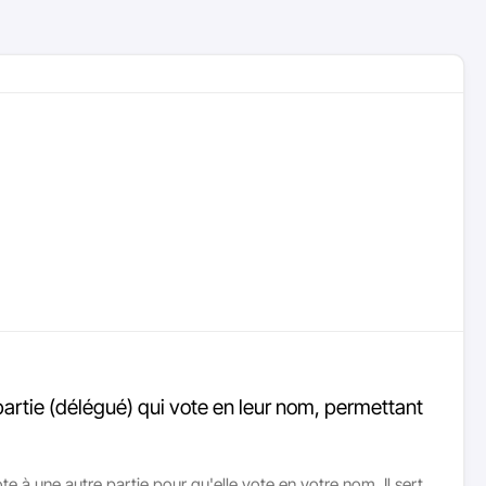
partie (délégué) qui vote en leur nom, permettant
 à une autre partie pour qu'elle vote en votre nom. Il sert