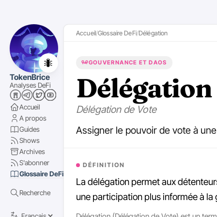
Accueil
Glossaire DeFi
Délégation
🐜
GOUVERNANCE ET DAOS
Délégation
TokenBrice
Analyses DeFi
Accueil
Délégation de Vote
A propos
Assigner le pouvoir de vote à une
Guides
Shows
Archives
S'abonner
DÉFINITION
Glossaire DeFi
La délégation permet aux détenteurs
Recherche
une participation plus informée à l
Délégation (Délégation de Vote) est un term