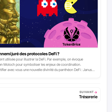
ennemi juré des protocoles DeFi ?
t utilisée pour illustrer la DeFi. Par exemple, on évoque
en Moloch pour symboliser les enjeux de coordination.
ntifier avec vous une nouvelle divinité du panthéon DeFi : Janus.
nalyse les mécanismes des gouvernances ouvertes des
vent conduire à l’émergence d’un nouveau genre de défi pour la
e je vous propose d’incarner dans la divinité romaine Janus.
→
SUIVANT
Trésorerie