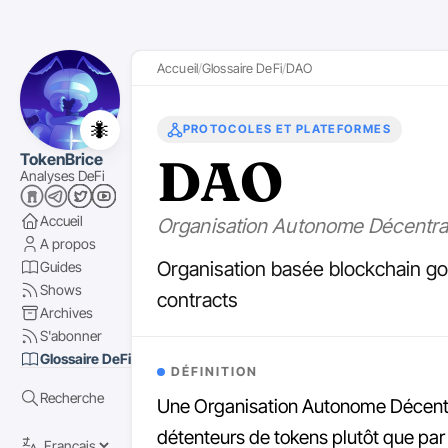
Accueil
Glossaire DeFi
DAO
🐜
PROTOCOLES ET PLATEFORMES
DAO
TokenBrice
Analyses DeFi
Accueil
Organisation Autonome Décentra
A propos
Organisation basée blockchain go
Guides
Shows
contracts
Archives
S'abonner
Glossaire DeFi
DÉFINITION
Recherche
Une Organisation Autonome Décentra
détenteurs de tokens plutôt que par 