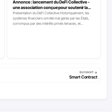
Annonce : lancement du DeFi Collective -
une association conçue pour soutenir la
DeFi autonome et résiliente
Présentation du DeFi Collective Historiquement, les
systèmes financiers ont été mal gérés par les États,
corrompus par des intérêts privés tenaces, et
incapables de remplir leur fonction première : établir
un circuit neutre, juste et transparent pour permettre
des échanges de valeur sans entraves. Il y a plus de
cinq ans, j’ai découvert la finance décentralisée (alors
naissante) et j’ai été rapidement convaincu qu’elle
représentait une tentative crédible de fournir un
système d’échange de valeur neutre, libérée de
l’influence des États et capable de résister aux
tentatives de corruption des acteurs privés.
→
SUIVANT
Smart Contract