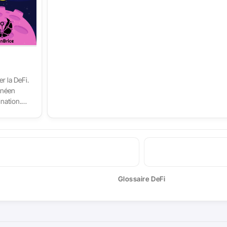
er la DeFi.
anéen
nation.
nouvelle
ticle, on
ouvertes
la DeFi,
r dans la
Glossaire DeFi