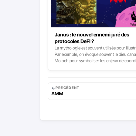
Janus : le nouvel ennemi juré des
protocoles DeFi ?
La mythologie est souvent utilisée pour illustr
Par exemple, on évoque souvent le dieu can
Moloch pour symboliser les enjeux de coordi
Aujourd’hui, je vais identifier avec vous une 
divinité du panthéon DeFi : Janus. Dans cet ar
analyse les mécanismes des gouvernances 
des protocoles DeFi qui peuvent conduire à
←
PRÉCÉDENT
l’émergence d’un nouveau genre de défi pour 
AMM
un ennemi juré que je vous propose d’incarne
divinité romaine Janus.