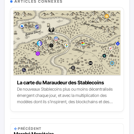
ARTICLES CONNEXES
La carte du Maraudeur des Stablecoins
De nouveaux Stablecoins plus ou moins décentralisés
émergent chaque jour, et avec la multiplication des
modèles dont ils s’inspirent, des blockchains et des
couches (layers 2), la tendance n’est pas prête de
s’arrêter. Naviguer dans le paysage des Stablecoins
devient une compétence essentielle en DeFi. Les
modèles de Stablecoins centralisés sont les plus faciles
←
PRÉCÉDENT
à évaluer au contraire des Stablecoins décentralisés qui