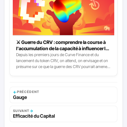
⚔ Guerre du CRV : comprendre la course à
l'accumulation de la capacité à influencer le
protocole Curve Finance
Depuis les premiers jours de Curve Finance et du
lancement du token CRV, on attend, on envisage et on
présume sur ce que la guerre des CRV pourrait amener.
Désormais, avec le lancement de Convex puis de
Bribe.crv et enfin Votium, tout s’accélère : les votes
VeCRV, ça s’achète désormais ! Voyons donc comment
cela impacte Curve et la DeFi dans son intégralité. À
←
PRÉCÉDENT
première vue, la question est plutôt simple et directe :
Gauge
→
SUIVANT
Efficacité du Capital