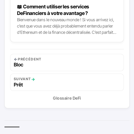
📖 Comment utiliser les services
DeFinanciers à votre avantage ?
Bienvenue dans le nouveau monde ! Si vous arrivez ici,
c’est que vous avez déjà probablement entendu parler
d’Ethereum et de la finance décentralisée. C’est parfait !
Aujourd’hui on passe de la parole aux actes en
considérant comment utiliser la DeFi pour améliorer vos
finances. Cet article vous présentera 6 stratégies qui
permettent de générer un retour grâce à la DeFi, avec
←
PRÉCÉDENT
leurs variantes. On commencera par les stratégies de
Bloc
management passif avant d’explorer progressivement
celles qui requièrent plus d’intervention et présentent
→
SUIVANT
plus de risques mais sont également bien plus
Prêt
lucratives.
Glossaire DeFi