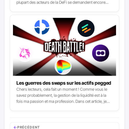
plupart des acteurs de la DeFi se demandent encore
comment Maverick peut offrir une efficacité du capital 2
à 3 fois supérieure à celle de son principal concurrent,
Uniswap. Le moment était donc venu de plonger dans
les innovations apportées par le modèle et le nouveau
paradigme qu’il favorise en matière de gestion des
liquidités : le liquidity shaping (le façonnage de liquidité).
Les guerres des swaps sur les actifs pegged
Chers lecteurs, cela fait un moment ! Comme vous le
savez probablement, la gestion de la liquidité est à la
fois ma passion et ma profession. Dans cet article, je
souhaite revenir aux fondamentaux et offrir une brève
histoire au travers du prisme des swaps d’actifs
pegged. En détaillant la structure de liquidité et les
plateformes qui soutiennent le mieux ces paires, nous
←
PRÉCÉDENT