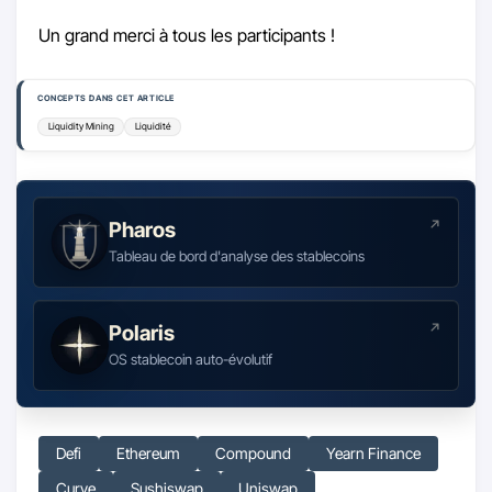
Un grand merci à tous les participants !
CONCEPTS DANS CET ARTICLE
Liquidity Mining
Liquidité
Pharos
Tableau de bord d'analyse des stablecoins
Polaris
OS stablecoin auto-évolutif
Defi
Ethereum
Compound
Yearn Finance
Curve
Sushiswap
Uniswap