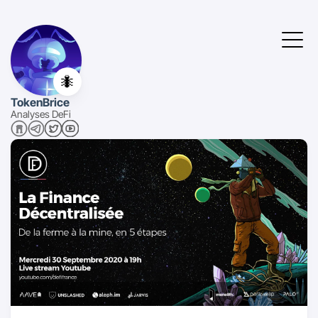
🐜
TokenBrice
Analyses DeFi