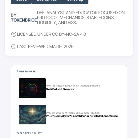
DEFI ANALYST AND EDUCATOR FOCUSED ON
BY
PROTOCOL MECHANICS, STABLECOINS,
TOKENBRICE
LIQUIDITY, AND RISK.
LICENSED UNDER CC BY-NC-SA 4.0
LAST REVIEWED MAI 19, 2026
Pour aller plus loin
À LIRE ENSUITE
FÉVR. 07, 2026
·
15 MINUTES DE LECTURE
·
PROJETS
DeFi Bullshit Detector
JANV. 27, 2026
·
10 MINUTES DE LECTURE
·
PROJETS
Pourquoi Polaris ? Le stablecoin qu'il fallait construire
EXPLORER LE SUJET