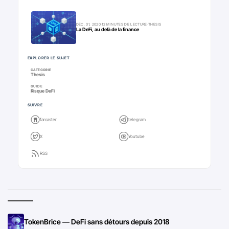
DÉC. 01, 2020
·
12 MINUTES DE LECTURE
·
THESIS
La DeFi, au delà de la finance
EXPLORER LE SUJET
CATÉGORIE
Thesis
GUIDE
Risque DeFi
SUIVRE
farcaster
telegram
X
Youtube
RSS
TokenBrice — DeFi sans détours depuis 2018