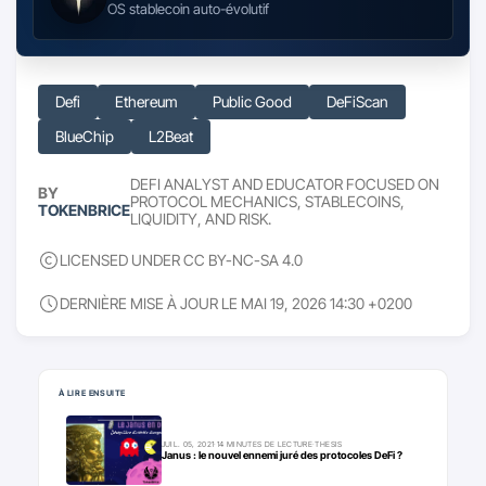
OS stablecoin auto-évolutif
Defi
Ethereum
Public Good
DeFiScan
BlueChip
L2Beat
DEFI ANALYST AND EDUCATOR FOCUSED ON
BY
PROTOCOL MECHANICS, STABLECOINS,
TOKENBRICE
LIQUIDITY, AND RISK.
LICENSED UNDER CC BY-NC-SA 4.0
DERNIÈRE MISE À JOUR LE MAI 19, 2026 14:30 +0200
Pour aller plus loin
À LIRE ENSUITE
JUIL. 05, 2021
·
14 MINUTES DE LECTURE
·
THESIS
Janus : le nouvel ennemi juré des protocoles DeFi ?