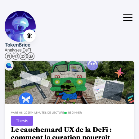
🐜
TokenBrice
Analyses DeFi
MARS 08, 2025
14 MINUTES DE LECTURE
BEGINNER
Thesis
Le cauchemard UX de la DeFi :
comment la curation pourrait