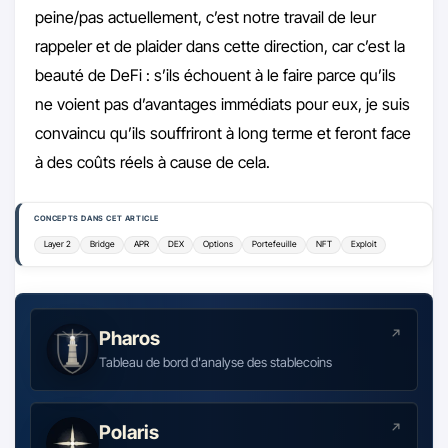
peine/pas actuellement, c’est notre travail de leur
rappeler et de plaider dans cette direction, car c’est la
beauté de DeFi : s’ils échouent à le faire parce qu’ils
ne voient pas d’avantages immédiats pour eux, je suis
convaincu qu’ils souffriront à long terme et feront face
à des coûts réels à cause de cela.
CONCEPTS DANS CET ARTICLE
Layer 2
Bridge
APR
DEX
Options
Portefeuille
NFT
Exploit
Pharos
Tableau de bord d'analyse des stablecoins
Polaris